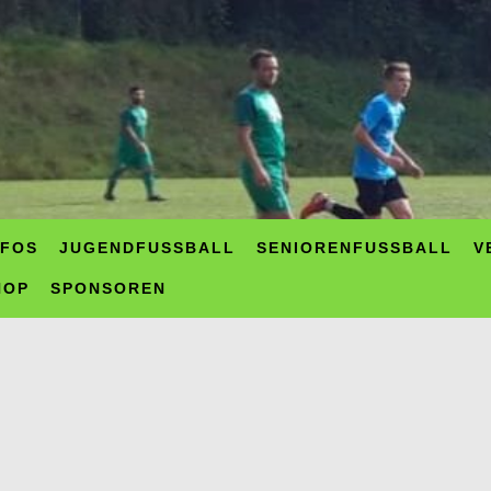
NFOS
JUGENDFUSSBALL
SENIORENFUSSBALL
V
HOP
SPONSOREN