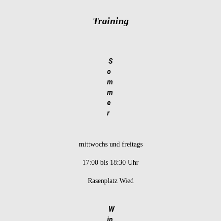
Training
S
o
m
m
e
r
mittwochs und freitags
17:00 bis 18:30 Uhr
Rasenplatz Wied
W
in