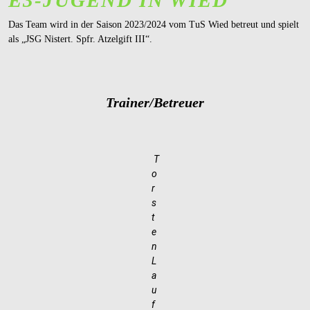
Das Team wird in der Saison 2023/2024 vom TuS Wied betreut und spielt
als „JSG Nistert. Spfr. Atzelgift III“.
Trainer/Betreuer
T
o
r
s
t
e
n
L
a
u
f